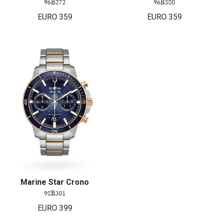
96B272
96B380
EURO
359
EURO
359
Marine Star Crono
98B301
EURO
399