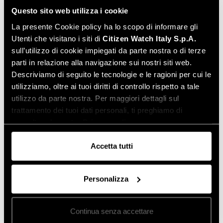
98A282
98A228
Questo sito web utilizza i cookie
EURO
369
EURO
389
La presente Cookie policy ha lo scopo di informare gli
Utenti che visitano i siti di
Citizen Watch Italy S.p.A.
sull’utilizzo di cookie impiegati da parte nostra o di terze
parti in relazione alla navigazione sui nostri siti web.
Descriviamo di seguito le tecnologie e le ragioni per cui le
utilizziamo, oltre ai tuoi diritti di controllo rispetto a tale
utilizzo da parte nostra. Per maggiori dettagli sul
trattamento dei tuoi dati personali, ti preghiamo di
consultare la nostra
Privacy policy
.
Accetta tutti
Personalizza
Marine Star Automatic
98A225
Continua senza accettare
EURO
369