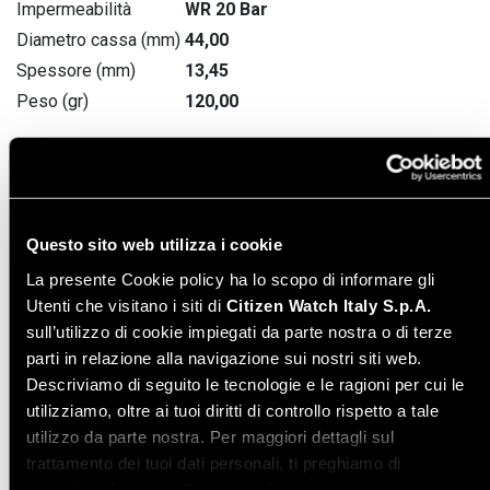
Impermeabilità
WR 20 Bar
Diametro cassa (mm)
44,00
Spessore (mm)
13,45
Peso (gr)
120,00
Manuale di istruzione
Leggi online
- Italiano
Questo sito web utilizza i cookie
La presente Cookie policy ha lo scopo di informare gli
Instruction manual -
Download PDF
Utenti che visitano i siti di
Citizen Watch Italy S.p.A.
English
sull’utilizzo di cookie impiegati da parte nostra o di terze
parti in relazione alla navigazione sui nostri siti web.
Varianti modello
Descriviamo di seguito le tecnologie e le ragioni per cui le
utilizziamo, oltre ai tuoi diritti di controllo rispetto a tale
utilizzo da parte nostra. Per maggiori dettagli sul
trattamento dei tuoi dati personali, ti preghiamo di
consultare la nostra
Privacy policy
.