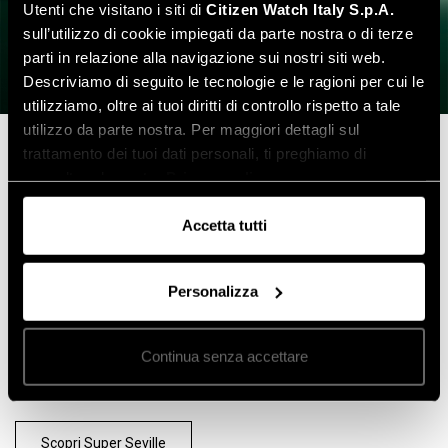
Utenti che visitano i siti di
Citizen Watch Italy S.p.A.
sull’utilizzo di cookie impiegati da parte nostra o di terze
parti in relazione alla navigazione sui nostri siti web.
Descriviamo di seguito le tecnologie e le ragioni per cui le
utilizziamo, oltre ai tuoi diritti di controllo rispetto a tale
utilizzo da parte nostra. Per maggiori dettagli sul
Super Seville.
trattamento dei tuoi dati personali, ti preghiamo di
consultare la nostra
Privacy policy
.
Il fascino del passato non è
Accetta tutti
mai stato così presente.
Personalizza
La collezione
Super Seville
combina l’iconico design degli
anni '70 con la precisione della tecnologia contemporanea
del movimento ad alta frequenza
Precisionist
. Pensata per
Continua senza accettare
chi desidera indossare un "
classico moderno
" che unisce
stile e prestazioni.
Scopri Super Seville