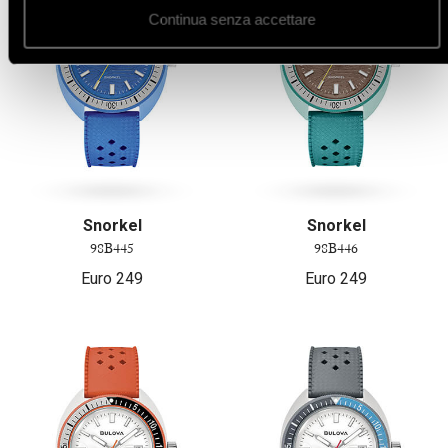
Continua senza accettare
Snorkel
Snorkel
98B445
98B446
Euro
249
Euro
249