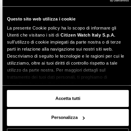
Varianti modello
Questo sito web utilizza i cookie
La presente Cookie policy ha lo scopo di informare gli
Utenti che visitano i siti di
Citizen Watch Italy S.p.A.
sull’utilizzo di cookie impiegati da parte nostra o di terze
parti in relazione alla navigazione sui nostri siti web.
Condividi
Descriviamo di seguito le tecnologie e le ragioni per cui le
utilizziamo, oltre ai tuoi diritti di controllo rispetto a tale
utilizzo da parte nostra. Per maggiori dettagli sul
trattamento dei tuoi dati personali, ti preghiamo di
consultare la nostra
Privacy policy
.
Altro in orologi da uomo
Accetta tutti
Personalizza