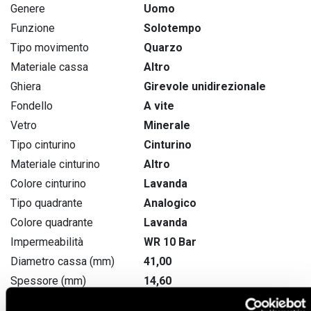
Genere
Uomo
Funzione
Solotempo
Tipo movimento
Quarzo
Materiale cassa
Altro
Ghiera
Girevole unidirezionale
Fondello
A vite
Vetro
Minerale
Tipo cinturino
Cinturino
Materiale cinturino
Altro
Colore cinturino
Lavanda
Tipo quadrante
Analogico
Colore quadrante
Lavanda
Impermeabilità
WR 10 Bar
Diametro cassa (mm)
41,00
Spessore (mm)
14,60
Peso (gr)
60,00