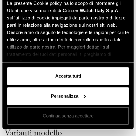
La presente Cookie policy ha lo scopo di informare gli
Genere
Donna
Utenti che visitano i siti di
Citizen Watch Italy S.p.A.
Funzione
Solotempo
sull’utilizzo di cookie impiegati da parte nostra o di terze
Tipo movimento
Quarzo
parti in relazione alla navigazione sui nostri siti web.
Materiale cassa
Acciaio
Descriviamo di seguito le tecnologie e le ragioni per cui le
Finitura cassa
Bicolore Acciaio Oro
utilizziamo, oltre ai tuoi diritti di controllo rispetto a tale
Vetro
Zaffiro
utilizzo da parte nostra. Per maggiori dettagli sul
trattamento dei tuoi dati personali, ti preghiamo di
Tipo cinturino
Bracciale Metallo
consultare la nostra
Privacy policy
.
Materiale cinturino
Acciaio
Fibbia
Deployante con pulsanti
Accetta tutti
Tipo quadrante
Analogico
Colore quadrante
Madreperla
Personalizza
Impermeabilità
Water Resistant
Diametro cassa (mm)
25,00
Peso (gr)
64,00
Continua senza accettare
Varianti modello