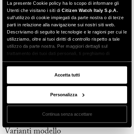
La presente Cookie policy ha lo scopo di informare gli
Genere
Donna
Utenti che visitano i siti di
Citizen Watch Italy S.p.A.
Funzione
Solotempo
sull’utilizzo di cookie impiegati da parte nostra o di terze
Tipo movimento
Quarzo
parti in relazione alla navigazione sui nostri siti web.
Materiale cassa
Acciaio
Descriviamo di seguito le tecnologie e le ragioni per cui le
Finitura cassa
Acciaio
utilizziamo, oltre ai tuoi diritti di controllo rispetto a tale
Vetro
Zaffiro
utilizzo da parte nostra. Per maggiori dettagli sul
trattamento dei tuoi dati personali, ti preghiamo di
Tipo cinturino
Bracciale Metallo
consultare la nostra
Privacy policy
.
Materiale cinturino
Acciaio
Fibbia
Deployante con pulsanti
Accetta tutti
Tipo quadrante
Analogico
Colore quadrante
Madreperla rossa
Personalizza
Impermeabilità
Water Resistant
Diametro cassa (mm)
25,00
Peso (gr)
64,00
Continua senza accettare
Varianti modello