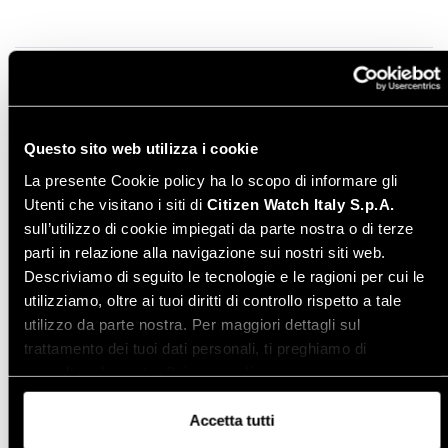
Manuale di istruzione - Italiano
Leggi online
Instruction manual - English
Download PDF
Questo sito web utilizza i cookie
La presente Cookie policy ha lo scopo di informare gli
Varianti modello
Utenti che visitano i siti di
Citizen Watch Italy S.p.A.
sull’utilizzo di cookie impiegati da parte nostra o di terze
parti in relazione alla navigazione sui nostri siti web.
Descriviamo di seguito le tecnologie e le ragioni per cui le
utilizziamo, oltre ai tuoi diritti di controllo rispetto a tale
utilizzo da parte nostra. Per maggiori dettagli sul
trattamento dei tuoi dati personali, ti preghiamo di
Condividi
consultare la nostra
Privacy policy
.
Accetta tutti