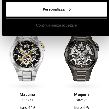
Personalizza
Altro in orologi da uomo
Continua senza accettare
Maquina
Maquina
98A224
98A179
Euro
449
Euro
479