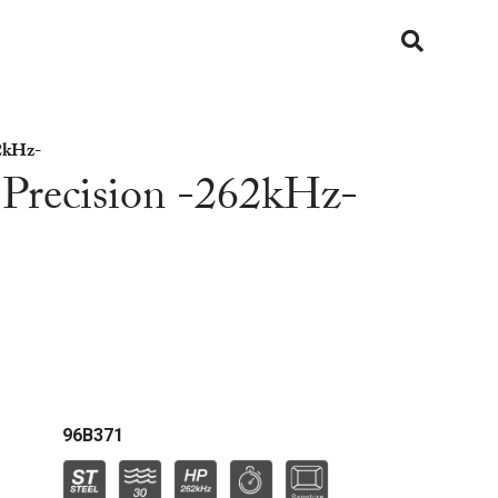
Military
62kHz-
Modern
Precision -262kHz-
Oceanographer
Octagon
Precisionist X
Racer
Regatta
96B371
Rhapsody