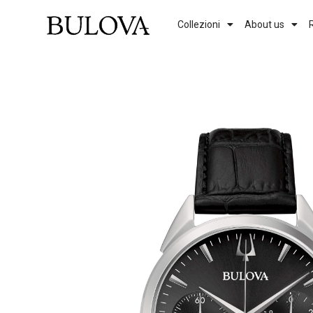
Collezioni
About us
Genere
Uomo
Donna
Vedi tutti i modelli
Previous