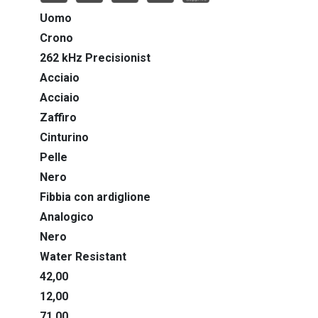
Rubaiyat
Uomo
Snorkel
Crono
262 kHz Precisionist
Super Seville
Acciaio
Acciaio
Surveyor
Zaffiro
Sutton
Cinturino
Pelle
Wilton
Nero
Fibbia con ardiglione
Analogico
Nero
Water Resistant
42,00
12,00
71,00