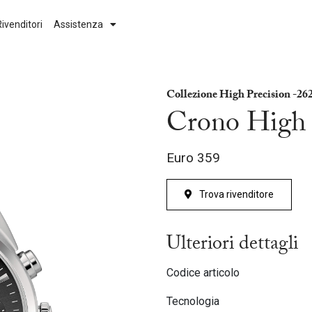
Rivenditori
Assistenza
Movimento
Collezione
Collezione High Precision -2
Automatico
Aerojet
Crono High 
High Precision 262kHz
Classic
Euro
359
Curv
Classic Diamonds
Quartz
Clipper
Trova rivenditore
Next
Curv
Ulteriori dettagli
Duality
Codice articolo
Goddess of Time
Tecnologia