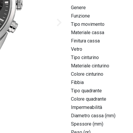
Homage & Collaborations
Genere
High Precision 262kHz
Funzione
Tipo movimento
Icon
Materiale cassa
Finitura cassa
Jet Star
Vetro
Lunar pilot
Tipo cinturino
Materiale cinturino
Maquina
Colore cinturino
Marine star
Fibbia
Tipo quadrante
Colore quadrante
Impermeabilità
Diametro cassa (mm)
Spessore (mm)
Peso (gr)