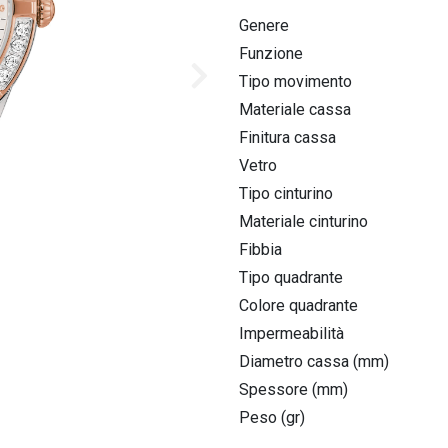
Homage & Collaborations
Genere
High Precision 262kHz
Funzione
Tipo movimento
Icon
Materiale cassa
Finitura cassa
Jet Star
Vetro
Lunar pilot
Tipo cinturino
Materiale cinturino
Maquina
Fibbia
Marine star
Tipo quadrante
Colore quadrante
Impermeabilità
Diametro cassa (mm)
Spessore (mm)
Peso (gr)