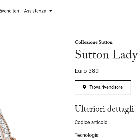
Rivenditori
Assistenza
Movimento
Collezione
Collezione Sutton
Automatico
Aerojet
Sutton Lady
High Precision 262kHz
Classic
Euro
389
Curv
Classic Diamonds
Quartz
Clipper
Trova rivenditore
Next
Curv
Ulteriori dettagli
Duality
Codice articolo
Goddess of Time
Tecnologia