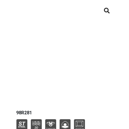
Military
Modern
Oceanographer
Octagon
Precisionist X
Racer
Regatta
98R281
Rhapsody