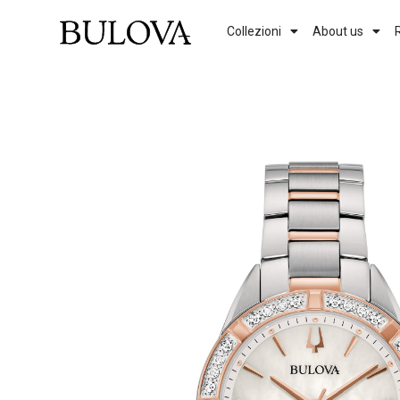
Collezioni
About us
Genere
Uomo
Donna
Vedi tutti i modelli
Previous