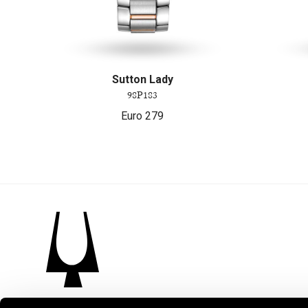
Sutton Lady
98P183
Euro
279