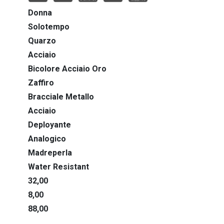
Rubaiyat
Donna
Snorkel
Solotempo
Quarzo
Super Seville
Acciaio
Bicolore Acciaio Oro
Surveyor
Zaffiro
Sutton
Bracciale Metallo
Acciaio
Wilton
Deployante
Analogico
Madreperla
Water Resistant
32,00
8,00
88,00