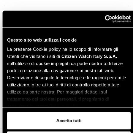
Manuale di istruzione - Italiano
Leggi online
Instruction manual - English
Download PDF
Questo sito web utilizza i cookie
La presente Cookie policy ha lo scopo di informare gli
Varianti modello
Utenti che visitano i siti di
Citizen Watch Italy S.p.A.
sull’utilizzo di cookie impiegati da parte nostra o di terze
parti in relazione alla navigazione sui nostri siti web.
Descriviamo di seguito le tecnologie e le ragioni per cui le
utilizziamo, oltre ai tuoi diritti di controllo rispetto a tale
utilizzo da parte nostra. Per maggiori dettagli sul
Condividi
trattamento dei tuoi dati personali, ti preghiamo di
consultare la nostra
Privacy policy
.
Accetta tutti