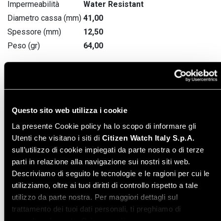
Impermeabilità
Water Resistant
Diametro cassa (mm)
41,00
Spessore (mm)
12,50
Peso (gr)
64,00
Manuale di istruzione
Leggi online
- Italiano
Questo sito web utilizza i cookie
La presente Cookie policy ha lo scopo di informare gli
Instruction manual -
Download PDF
Utenti che visitano i siti di
Citizen Watch Italy S.p.A.
English
sull’utilizzo di cookie impiegati da parte nostra o di terze
parti in relazione alla navigazione sui nostri siti web.
Varianti modello
Descriviamo di seguito le tecnologie e le ragioni per cui le
utilizziamo, oltre ai tuoi diritti di controllo rispetto a tale
utilizzo da parte nostra. Per maggiori dettagli sul
trattamento dei tuoi dati personali, ti preghiamo di
consultare la nostra
Privacy policy
.