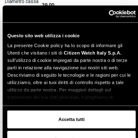
Diametro cassa
39,00
(mm)
Spessore (mm)
11,65
Peso (gr)
160,00
Questo sito web utilizza i cookie
Varianti modello
La presente Cookie policy ha lo scopo di informare gli
Utenti che visitano i siti di
Citizen Watch Italy S.p.A.
sull’utilizzo di cookie impiegati da parte nostra o di terze
parti in relazione alla navigazione sui nostri siti web.
Descriviamo di seguito le tecnologie e le ragioni per cui le
utilizziamo, oltre ai tuoi diritti di controllo rispetto a tale
Condividi
utilizzo da parte nostra. Per maggiori dettagli sul
trattamento dei tuoi dati personali, ti preghiamo di
consultare la nostra
Privacy policy
.
Accetta tutti
Altro in orologi da uomo