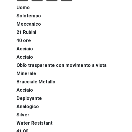
Rubaiyat
Uomo
Snorkel
Solotempo
Meccanico
Super Seville
21 Rubini
40 ore
Surveyor
Acciaio
Sutton
Acciaio
Oblò trasparente con movimento a vista
Wilton
Minerale
Bracciale Metallo
Acciaio
Deployante
Analogico
Silver
Water Resistant
41,00