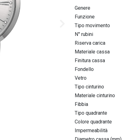
Homage & Collaborations
Genere
High Precision 262kHz
Funzione
Tipo movimento
Icon
N° rubini
Riserva carica
Jet Star
Materiale cassa
Lunar pilot
Finitura cassa
Fondello
Maquina
Vetro
Marine star
Tipo cinturino
Materiale cinturino
Fibbia
Tipo quadrante
Colore quadrante
Impermeabilità
Diametro cassa (mm)