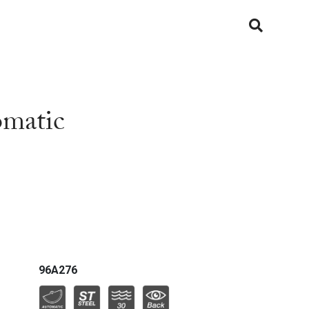
Military
Modern
omatic
Oceanographer
Octagon
Precisionist X
Racer
Regatta
96A276
Rhapsody