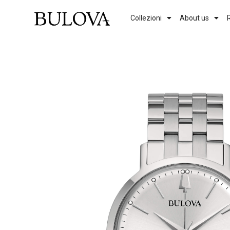
Collezioni
About us
Genere
Uomo
Donna
Vedi tutti i modelli
Previous