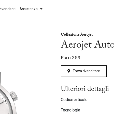
Rivenditori
Assistenza
Movimento
Collezione
Collezione Aerojet
Automatico
Aerojet
Aerojet Aut
High Precision 262kHz
Classic
Euro
359
Curv
Classic Diamonds
Quartz
Clipper
Trova rivenditore
Next
Curv
Ulteriori dettagli
Duality
Codice articolo
Goddess of Time
Tecnologia