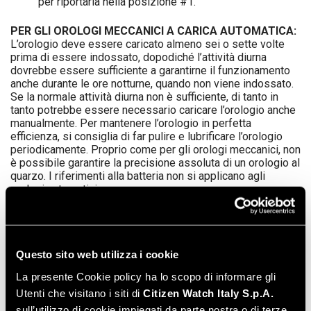
per riportarla nella posizione #1.
PER GLI OROLOGI MECCANICI A CARICA AUTOMATICA:
L’orologio deve essere caricato almeno sei o sette volte
prima di essere indossato, dopodiché l’attività diurna
dovrebbe essere sufficiente a garantirne il funzionamento
anche durante le ore notturne, quando non viene indossato.
Se la normale attività diurna non è sufficiente, di tanto in
tanto potrebbe essere necessario caricare l’orologio anche
manualmente. Per mantenere l’orologio in perfetta
efficienza, si consiglia di far pulire e lubrificare l’orologio
periodicamente. Proprio come per gli orologi meccanici, non
è possibile garantire la precisione assoluta di un orologio al
quarzo. I riferimenti alla batteria non si applicano agli
orologi automatici.
INFORMAZIONI SULLA CELLA DI ALIMENTAZIONE
Il
nuovo orologio al quarzo dispone di una cella di
alimentazione fresca, progettata per fornire la massima
Questo sito web utilizza i cookie
affidabilità per circa un anno, se usata in condizioni normali.
Se la cella non viene sostituita prima di esaurirsi, l’orologio
La presente Cookie policy ha lo scopo di informare gli
si fermerà. Il meccanismo non subirà alcun danno. In ogni
Utenti che visitano i siti di
Citizen Watch Italy S.p.A.
caso, quando la cella si esaurisce, dovrà essere rimossa
quanto prima possibile per ridurre l’eventualità di perdite.
sull’utilizzo di cookie impiegati da parte nostra o di terze