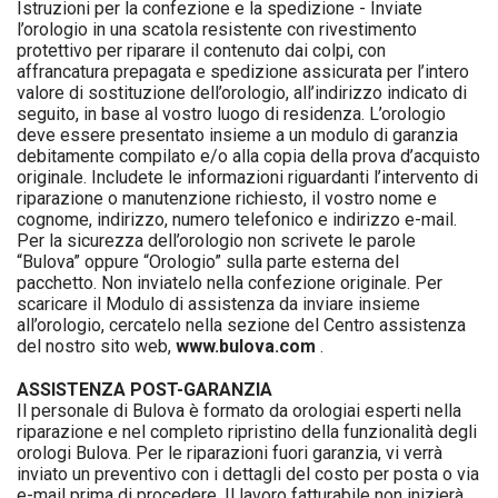
Istruzioni per la confezione e la spedizione - Inviate
l’orologio in una scatola resistente con rivestimento
protettivo per riparare il contenuto dai colpi, con
affrancatura prepagata e spedizione assicurata per l’intero
valore di sostituzione dell’orologio, all’indirizzo indicato di
seguito, in base al vostro luogo di residenza. L’orologio
deve essere presentato insieme a un modulo di garanzia
debitamente compilato e/o alla copia della prova d’acquisto
originale. Includete le informazioni riguardanti l’intervento di
riparazione o manutenzione richiesto, il vostro nome e
cognome, indirizzo, numero telefonico e indirizzo e-mail.
Per la sicurezza dell’orologio non scrivete le parole
“Bulova” oppure “Orologio” sulla parte esterna del
pacchetto. Non inviatelo nella confezione originale. Per
scaricare il Modulo di assistenza da inviare insieme
all’orologio, cercatelo nella sezione del Centro assistenza
del nostro sito web,
www.bulova.com
.
ASSISTENZA POST-GARANZIA
Il personale di Bulova è formato da orologiai esperti nella
riparazione e nel completo ripristino della funzionalità degli
orologi Bulova. Per le riparazioni fuori garanzia, vi verrà
inviato un preventivo con i dettagli del costo per posta o via
e-mail prima di procedere. Il lavoro fatturabile non inizierà