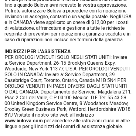
fino a quando Bulova avrà ricevuto la vostra approvazione.
Potrete autorizzare Bulova a procedere con la riparazione
inviando un assegno, contanti o un vaglia postale. Negli USA
e in CANADA viene applicato un onere di $12,00 per i costi
di valutazione, affrancatura e gestione a tutte le richieste
respinte di preventivi per riparazioni a garanzia scaduta e in
caso di riparazioni non incluse nei termini della garanzia.
INDIRIZZI PER L’ASSISTENZA
PER OROLOGI VENDUTI SOLO NEGLI STATI UNITI: Inviare
a: Service Department, 26-15 Brooklyn Queens Expy,
Woodside, New York 11377, U.S.A. PER OROLOGI VENDUTI
SOLO IN CANADA: Inviare a: Service Department, 39
Casebridge Court, Toronto, Ontario, Canada M1B 5N4 PER
OROLOGI VENDUTI IN PAESI DIVERSI DAGLI STATI UNITI
O DAL CANADA: Departamento de Servicio, Magdalena 211,
Piso 2 Col. del Valle, C.P. 03100 Mexico, D.F. Tel: 55 43 58
00 United Kingdom Service Centre, 8 Woodshots Meadow,
Croxley Green Business Park, Watford, Hertfordshire WD18
8YU Visitate il nostro sito web all’indirizzo
www.bulova.com
per accedere alle istruzioni d’uso in altre
lingue e per gli indirizzi dei centri di assistenza globale.