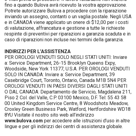
fino a quando Bulova avrà ricevuto la vostra approvazione.
Potrete autorizzare Bulova a procedere con la riparazione
inviando un assegno, contanti o un vaglia postale. Negli USA
e in CANADA viene applicato un onere di $12,00 per i costi
di valutazione, affrancatura e gestione a tutte le richieste
respinte di preventivi per riparazioni a garanzia scaduta e in
caso di riparazioni non incluse nei termini della garanzia.
INDIRIZZI PER L’ASSISTENZA
PER OROLOGI VENDUTI SOLO NEGLI STATI UNITI: Inviare
a: Service Department, 26-15 Brooklyn Queens Expy,
Woodside, New York 11377, U.S.A. PER OROLOGI VENDUTI
SOLO IN CANADA: Inviare a: Service Department, 39
Casebridge Court, Toronto, Ontario, Canada M1B 5N4 PER
OROLOGI VENDUTI IN PAESI DIVERSI DAGLI STATI UNITI
O DAL CANADA: Departamento de Servicio, Magdalena 211,
Piso 2 Col. del Valle, C.P. 03100 Mexico, D.F. Tel: 55 43 58
00 United Kingdom Service Centre, 8 Woodshots Meadow,
Croxley Green Business Park, Watford, Hertfordshire WD18
8YU Visitate il nostro sito web all’indirizzo
www.bulova.com
per accedere alle istruzioni d’uso in altre
lingue e per gli indirizzi dei centri di assistenza globale.