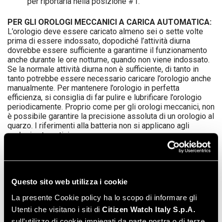
per riportarla nella posizione #1.
PER GLI OROLOGI MECCANICI A CARICA AUTOMATICA:
L’orologio deve essere caricato almeno sei o sette volte
prima di essere indossato, dopodiché l’attività diurna
dovrebbe essere sufficiente a garantirne il funzionamento
anche durante le ore notturne, quando non viene indossato.
Se la normale attività diurna non è sufficiente, di tanto in
tanto potrebbe essere necessario caricare l’orologio anche
manualmente. Per mantenere l’orologio in perfetta
efficienza, si consiglia di far pulire e lubrificare l’orologio
periodicamente. Proprio come per gli orologi meccanici, non
è possibile garantire la precisione assoluta di un orologio al
quarzo. I riferimenti alla batteria non si applicano agli
orologi automatici.
INFORMAZIONI SULLA CELLA DI ALIMENTAZIONE
Il
nuovo orologio al quarzo dispone di una cella di
alimentazione fresca, progettata per fornire la massima
Questo sito web utilizza i cookie
affidabilità per circa un anno, se usata in condizioni normali.
Se la cella non viene sostituita prima di esaurirsi, l’orologio
La presente Cookie policy ha lo scopo di informare gli
si fermerà. Il meccanismo non subirà alcun danno. In ogni
Utenti che visitano i siti di
Citizen Watch Italy S.p.A.
caso, quando la cella si esaurisce, dovrà essere rimossa
quanto prima possibile per ridurre l’eventualità di perdite.
sull’utilizzo di cookie impiegati da parte nostra o di terze