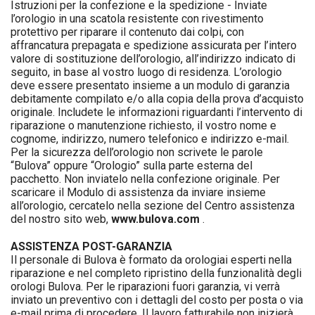
Istruzioni per la confezione e la spedizione - Inviate
l’orologio in una scatola resistente con rivestimento
protettivo per riparare il contenuto dai colpi, con
affrancatura prepagata e spedizione assicurata per l’intero
valore di sostituzione dell’orologio, all’indirizzo indicato di
seguito, in base al vostro luogo di residenza. L’orologio
deve essere presentato insieme a un modulo di garanzia
debitamente compilato e/o alla copia della prova d’acquisto
originale. Includete le informazioni riguardanti l’intervento di
riparazione o manutenzione richiesto, il vostro nome e
cognome, indirizzo, numero telefonico e indirizzo e-mail.
Per la sicurezza dell’orologio non scrivete le parole
“Bulova” oppure “Orologio” sulla parte esterna del
pacchetto. Non inviatelo nella confezione originale. Per
scaricare il Modulo di assistenza da inviare insieme
all’orologio, cercatelo nella sezione del Centro assistenza
del nostro sito web,
www.bulova.com
.
ASSISTENZA POST-GARANZIA
Il personale di Bulova è formato da orologiai esperti nella
riparazione e nel completo ripristino della funzionalità degli
orologi Bulova. Per le riparazioni fuori garanzia, vi verrà
inviato un preventivo con i dettagli del costo per posta o via
e-mail prima di procedere. Il lavoro fatturabile non inizierà