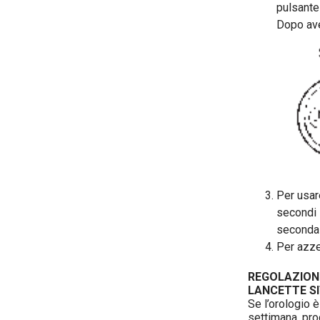
pulsante
Dopo ave
Per usare
secondi 
seconda v
Per azzer
REGOLAZIONE
LANCETTE S
Se l’orologio è
settimana, pro