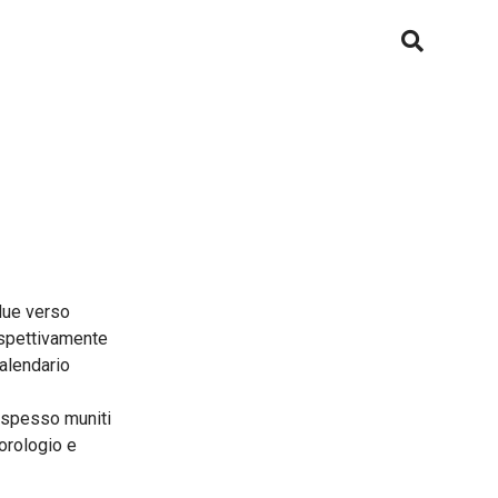
Military
Modern
Oceanographer
Octagon
Precisionist X
due verso
rispettivamente
Racer
calendario
Regatta
o spesso muniti
’orologio e
Rhapsody