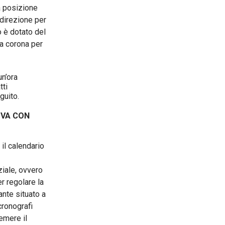
a posizione
 direzione per
o è dotato del
la corona per
un’ora
tti
guito.
OVA CON
 il calendario
ziale, ovvero
er regolare la
ante situato a
cronografi
emere il