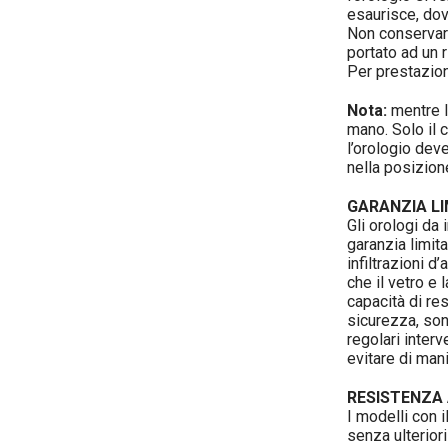
esaurisce, dov
Non conservare
portato ad un 
Per prestazioni
Nota:
mentre la
mano. Solo il 
l’orologio dev
nella posizion
GARANZIA L
Gli orologi da
garanzia limita
infiltrazioni 
che il vetro e 
capacità di res
sicurezza, son
regolari inter
evitare di man
RESISTENZA
I modelli con 
senza ulterior