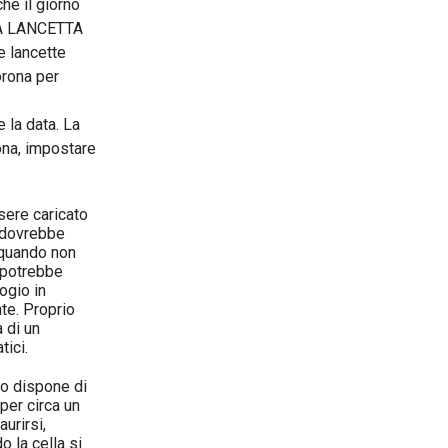
he il giorno
 LA LANCETTA
 lancette
orona per
 la data. La
ona, impostare
sere caricato
a dovrebbe
 quando non
o potrebbe
ogio in
nte. Proprio
 di un
tici.
zo dispone di
per circa un
urirsi,
o la cella si