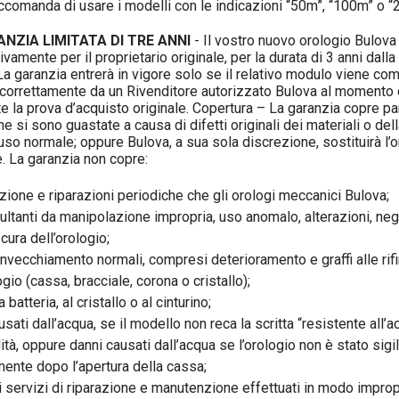
raccomanda di usare i modelli con le indicazioni “50m”, “100m” o “
NZIA LIMITATA DI TRE ANNI
- Il vostro nuovo orologio Bulova 
vamente per il proprietario originale, per la durata di 3 anni dalla
 La garanzia entrerà in vigore solo se il relativo modulo viene com
correttamente da un Rivenditore autorizzato Bulova al momento 
te la prova d’acquisto originale. Copertura – La garanzia copre par
che si sono guastate a causa di difetti originali dei materiali o d
’uso normale; oppure Bulova, a sua sola discrezione, sostituirà l’
. La garanzia non copre:
ione e riparazioni periodiche che gli orologi meccanici Bulova;
sultanti da manipolazione impropria, uso anomalo, alterazioni, ne
cura dell’orologio;
invecchiamento normali, compresi deterioramento e graffi alle rifi
ogio (cassa, bracciale, corona o cristallo);
 batteria, al cristallo o al cinturino;
sati dall’acqua, se il modello non reca la scritta “resistente all’a
ità, oppure danni causati dall’acqua se l’orologio non è stato sigil
mente dopo l’apertura della cassa;
i servizi di riparazione e manutenzione effettuati in modo improp