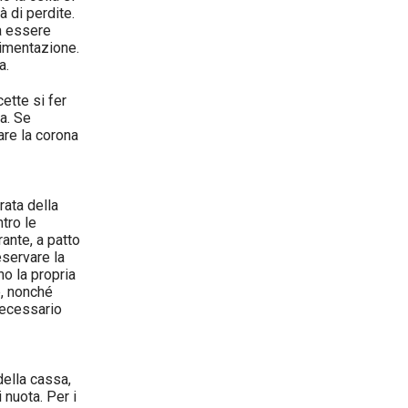
 di perdite.
rà essere
limentazione.
a.
ette si fer
a. Se
are la corona
rata della
ntro le
ante, a patto
eservare la
no la propria
e, nonché
 necessario
della cassa,
 nuota. Per i