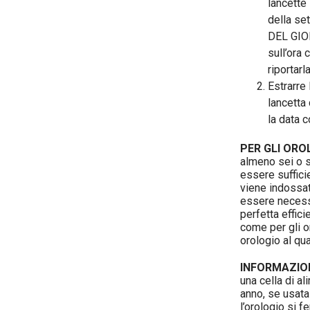
lancette
della se
DEL GIO
sull’ora
riportarl
Estrarre
lancetta
la data c
PER GLI ORO
almeno sei o s
essere suffici
viene indossato
essere necessa
perfetta effici
come per gli o
orologio al qua
INFORMAZION
una cella di al
anno, se usata 
l’orologio si 