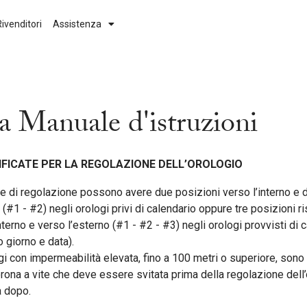
Rivenditori
Assistenza
Movimento
Collezione
Automatico
Aerojet
a Manuale d'istruzioni
High Precision 262kHz
Classic
Curv
Classic Diamonds
FICATE PER LA REGOLAZIONE DELL’OROLOGIO
Quartz
Clipper
e di regolazione possono avere due posizioni verso l’interno e 
 (#1 - #2) negli orologi privi di calendario oppure tre posizioni 
Curv
nterno e verso l’esterno (#1 - #2 - #3) negli orologi provvisti di 
o giorno e data).
Duality
ogi con impermeabilità elevata, fino a 100 metri o superiore, son
orona a vite che deve essere svitata prima della regolazione dell
Goddess of Time
a dopo.