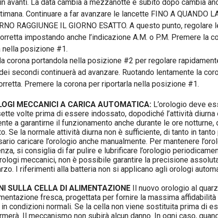
 in avanti. La data cambia a mezzanotte e subito dopo cambia anc
ttimana. Continuare a far avanzare le lancette FINO A QUANDO
RNO RAGGIUNGE IL GIORNO ESATTO. A questo punto, regolare le
 corretta impostando anche l’indicazione A.M. o P.M. Premere la c
a nella posizione #1.
 la corona portandola nella posizione #2 per regolare rapidamente
 dei secondi continuerà ad avanzare. Ruotando lentamente la cor
orretta. Premere la corona per riportarla nella posizione #1.
LOGI MECCANICI A CARICA AUTOMATICA:
L’orologio deve es
ette volte prima di essere indossato, dopodiché l’attività diurn
ente a garantirne il funzionamento anche durante le ore notturne,
. Se la normale attività diurna non è sufficiente, di tanto in tant
rio caricare l’orologio anche manualmente. Per mantenere l’orol
enza, si consiglia di far pulire e lubrificare l’orologio periodicame
rologi meccanici, non è possibile garantire la precisione assoluta
rzo. I riferimenti alla batteria non si applicano agli orologi automa
I SULLA CELLA DI ALIMENTAZIONE
Il nuovo orologio al quar
imentazione fresca, progettata per fornire la massima affidabilità 
in condizioni normali. Se la cella non viene sostituita prima di esa
fermerà. Il meccanismo non subirà alcun danno. In ogni caso, quand