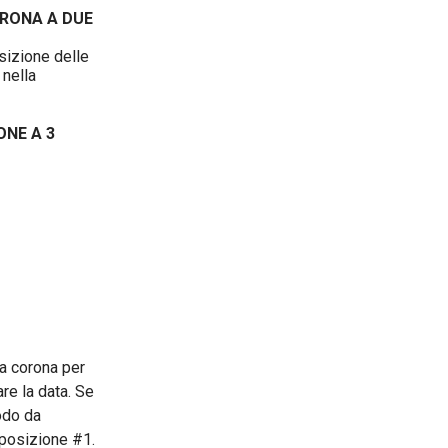
Rubaiyat
ORONA A DUE
Snorkel
sizione delle
 nella
Super Seville
ONE A 3
Surveyor
Sutton
Wilton
la corona per
are la data. Se
odo da
 posizione #1.