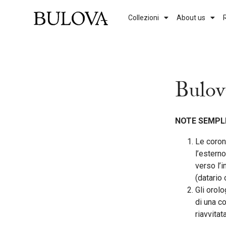
Collezioni
About us
164140
Genere
Uomo
Bulov
Donna
Vedi tutti i modelli
NOTE SEMPLI
Le coron
l’esterno
verso l’i
(datario 
Gli orol
di una c
riavvitat