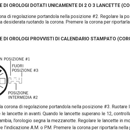
Homage & Collaborations
 DI OROLOGI DOTATI UNICAMENTE DI 2 O 3 LANCETTE (C
High Precision 262kHz
rona di regolazione portandola nella posizione #2. Regolare la po
ra desiderata ruotando la corona. Premere la corona per riportarla
Icon
 DI OROLOGI PROVVISTI DI CALENDARIO STAMPATO (COR
Jet Star
Lunar pilot
Maquina
Marine star
 la corona di regolazione portandola nella posizione #3. Ruotare 
le lancette in avanti. Quando le lancette superano le 12, controll
cambia, l’orologio segna la mezzanotte. Regolare le lancette in m
e l’indicazione A.M. o P.M. Premere la corona per riportarla nella