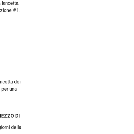
 lancetta.
izione #1.
ancetta dei
e per una
MEZZO DI
iorni della