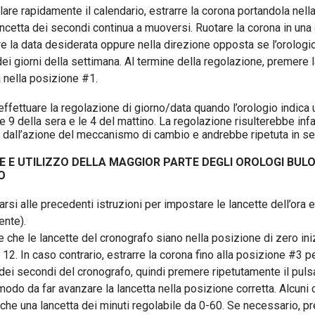
lare rapidamente il calendario, estrarre la corona portandola nell
ancetta dei secondi continua a muoversi. Ruotare la corona in una
e la data desiderata oppure nella direzione opposta se l’orologi
dei giorni della settimana. Al termine della regolazione, premere 
a nella posizione #1.
fettuare la regolazione di giorno/data quando l’orologio indica 
 9 della sera e le 4 del mattino. La regolazione risulterebbe infa
all’azione del meccanismo di cambio e andrebbe ripetuta in se
 E UTILIZZO DELLA MAGGIOR PARTE DEGLI OROLOGI BUL
O
si alle precedenti istruzioni per impostare le lancette dell’ora e
ente).
e che le lancette del cronografo siano nella posizione di zero ini
 12. In caso contrario, estrarre la corona fino alla posizione #3 p
 dei secondi del cronografo, quindi premere ripetutamente il puls
modo da far avanzare la lancetta nella posizione corretta. Alcuni 
che una lancetta dei minuti regolabile da 0-60. Se necessario, pr