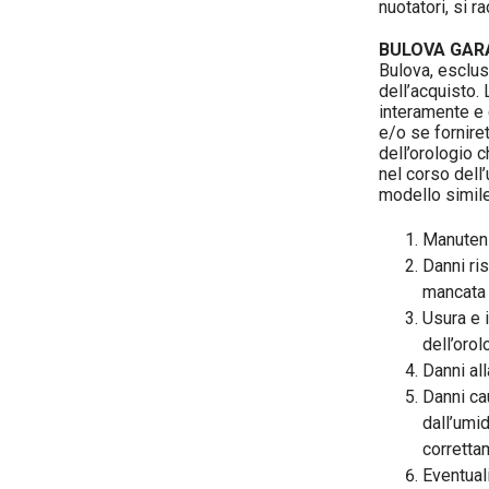
nuotatori, si 
BULOVA GARA
Bulova, esclusi
dell’acquisto.
interamente e 
e/o se fornire
dell’orologio 
nel corso dell
modello simile
Manutenz
Danni ri
mancata 
Usura e 
dell’orol
Danni alla
Danni cau
dall’umid
corretta
Eventual