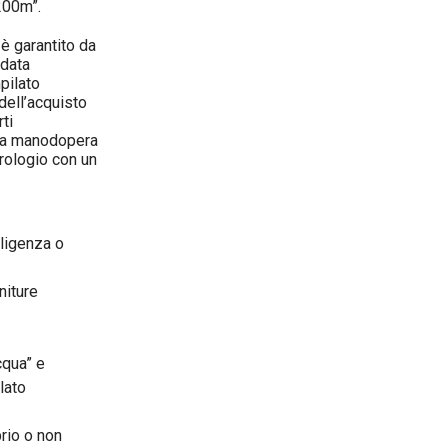
200m”.
è garantito da
 data
pilato
dell’acquisto
ti
ella manodopera
orologio con un
gligenza o
niture
cqua” e
lato
rio o non