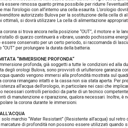
rà essere rimossa quanto prima possibile per ridurre l’eventualità
 mai l’orologio con all’interno una cella esaurita. L’orologio dov
rivenditore autorizzato Bulova per la sostituzione della cella di a
 ottimali, si dovrà utilizzare La cella di alimentazione appropriat
 corona si trova ancora nella posizione “OUT”, il motore e le lanc
cristallo di quarzo continuerà a vibrare, usando pochissima energi
e essere conservato per un certo periodo, si raccomanda di lasci
e “OUT” per prolungare la durata della batteria.
IMITATA “IMMERSIONE PROFONDA“
 immersione profonda, già soggetti a tutte le condizioni ed alla du
ta degli orologi Bulova, sono provvisti di un’ulteriore garanzia co
d’acqua quando vengono immersi alla profondità mostrata sul quadr
la corona rimangano intatti e la cassa non sia stata aperta. Per pr
istenza all’acqua dell’orologio, in particolare nei casi che implica
o necessari controlli periodici da parte di un tecnico competent
venti di manutenzione e riparazione, qualora necessari. Inoltre, è
ipolare la corona durante le immersioni.
 ALL’ACQUA
il solo marchio “Water Resistant” (Resistente all’acqua) sul retro 
i marcature di profondità non possono essere utilizzati quando si