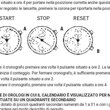
 situato a ore 4 per portare nella posizione corretta anche questa
r regolato le lancette, premere la corona per riportarla nella pos
 il cronografo premere una volta il pulsante situato a ore 2. La l
inizia il conteggio. Per fermare cronografo, è sufficiente premer
olta il pulsante situato a ore 2.
are il cronografo, premere una volta il pulsante situato a ore 4.
 DI OROLOGI IN CUI IL CALENDARIO È VISUALIZZATO PER 
ITUATE SU UN QUADRANTE SECONDARIO
 dotato di piccoli quadranti secondari numerati da 1 a 31 e con i g
cedere nel modo descritto di seguito: