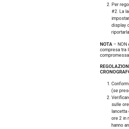
Per rego
#2. La l
impostar
display 
riportarl
NOTA
– NON ef
compresa tra le
compromessa d
REGOLAZIONE
CRONOGRAF
Conformar
(se pres
Verificar
sulle ore
lancetta
ore 2 in 
hanno an