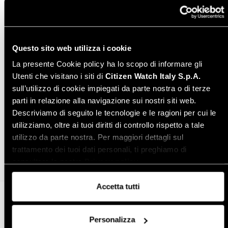
Instruction manual - English
Download PDF
Varianti modello
Questo sito web utilizza i cookie
La presente Cookie policy ha lo scopo di informare gli
Utenti che visitano i siti di
Citizen Watch Italy S.p.A.
sull’utilizzo di cookie impiegati da parte nostra o di terze
parti in relazione alla navigazione sui nostri siti web.
Descriviamo di seguito le tecnologie e le ragioni per cui le
utilizziamo, oltre ai tuoi diritti di controllo rispetto a tale
Condividi
utilizzo da parte nostra. Per maggiori dettagli sul
trattamento dei tuoi dati personali, ti preghiamo di
consultare la nostra
Privacy policy
.
Accetta tutti
Altro in orologi da donna
Personalizza