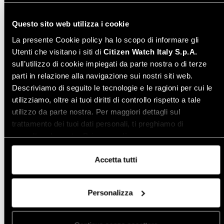
Tipo quadrante
Analogico
Colore quadrante
Nero
Questo sito web utilizza i cookie
Impermeabilità
Water Resistant
La presente Cookie policy ha lo scopo di informare gli
Diametro cassa (mm)
40,00
Utenti che visitano i siti di
Citizen Watch Italy S.p.A.
Spessore (mm)
10,32
sull’utilizzo di cookie impiegati da parte nostra o di terze
Peso (gr)
65,00
parti in relazione alla navigazione sui nostri siti web.
Descriviamo di seguito le tecnologie e le ragioni per cui le
utilizziamo, oltre ai tuoi diritti di controllo rispetto a tale
utilizzo da parte nostra. Per maggiori dettagli sul
Manuale di istruzione -
Leggi online
trattamento dei tuoi dati personali, ti preghiamo di
Italiano
consultare la nostra
Privacy policy
.
Instruction manual -
Download PDF
Accetta tutti
English
Personalizza
Varianti modello