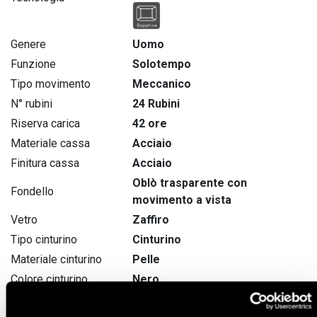
Genere
Uomo
Funzione
Solotempo
Tipo movimento
Meccanico
N° rubini
24 Rubini
Riserva carica
42 ore
Materiale cassa
Acciaio
Finitura cassa
Acciaio
Oblò trasparente con
Fondello
movimento a vista
Vetro
Zaffiro
Tipo cinturino
Cinturino
Materiale cinturino
Pelle
Colore cinturino
Nero
Fibbia
Deployante con pulsanti