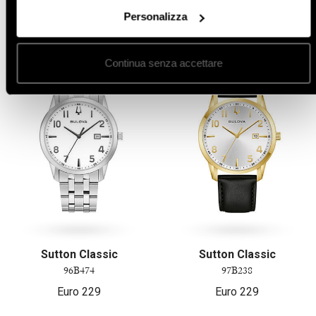
Altro in orologi da uomo
Personalizza
Continua senza accettare
Sutton Classic
Sutton Classic
96B474
97B238
Euro
229
Euro
229