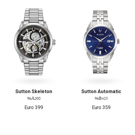
Sutton Skeleton
Sutton Automatic
96A208
96B425
Euro
399
Euro
359