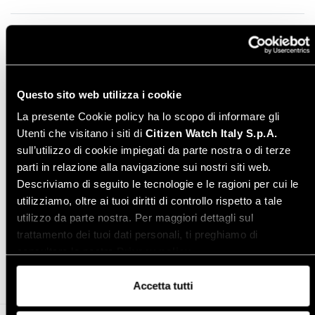
Manuale di istruzione - Italiano
Leggi online
Instruction manual - English
Download PDF
Questo sito web utilizza i cookie
La presente Cookie policy ha lo scopo di informare gli
Varianti modello
Utenti che visitano i siti di
Citizen Watch Italy S.p.A.
sull’utilizzo di cookie impiegati da parte nostra o di terze
parti in relazione alla navigazione sui nostri siti web.
Descriviamo di seguito le tecnologie e le ragioni per cui le
utilizziamo, oltre ai tuoi diritti di controllo rispetto a tale
utilizzo da parte nostra. Per maggiori dettagli sul
Condividi
trattamento dei tuoi dati personali, ti preghiamo di
consultare la nostra
Privacy policy
.
Accetta tutti